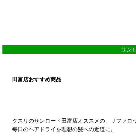
内
容
を
ス
キ
ッ
サンロ
プ
田富店おすすめ商品
クスリのサンロード田富店オススメの、リファロ
毎日のヘアドライを理想の髪への近道に。