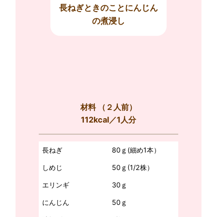
長ねぎときのことにんじん
の煮浸し
材料
（２人前）
112kcal／1人分
長ねぎ
80ｇ(細め1本）
しめじ
50ｇ(1/2株）
エリンギ
30ｇ
にんじん
50ｇ