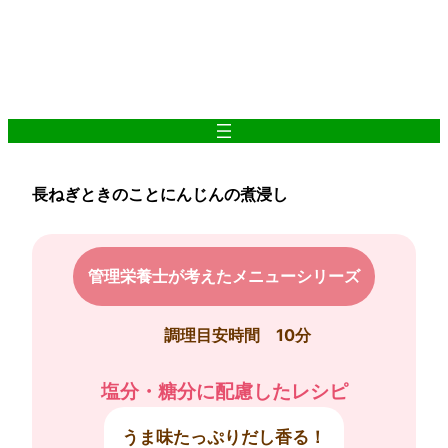
内
容
を
ス
キ
ッ
プ
長ねぎときのことにんじんの煮浸し
管理栄養士が考えたメニューシリーズ
調理目安時間 10分
塩分・糖分に配慮したレシピ
うま味たっぷりだし香る！