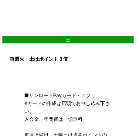
内
容
を
ス
キ
ッ
プ
毎週火・土はポイント３倍
■サンロードPayカード・アプリ
※カードの作成は店頭でお申し込み下さ
い。
入会金、年間費は一切無料！
毎週火曜日・土曜日は通常ポイントの