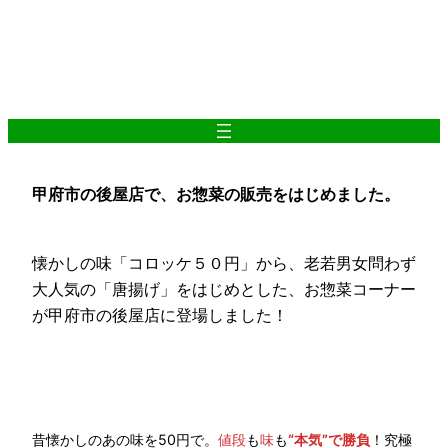
内
容
を
ス
キ
ッ
プ
甲府市の後屋店で、お惣菜の販売をはじめました。
懐かしの味「コロッケ５０円」から、老若男女問わず
大人気の「唐揚げ」をはじめとした、お惣菜コーナー
が甲府市の後屋店に登場しました！
昔懐かしのあの味を50円で。
値段
も
味
も
“本気”で勝負
！究極