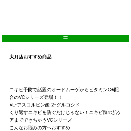
内
容
を
ス
キ
ッ
プ
大月店おすすめ商品
ニキビ予防で話題のオードムーゲからビタミンC※配
合のVCシリーズ登場！！
※L-アスコルビン酸 2-グルコシド
くり返すニキビを防ぐだけじゃない！ニキビ跡の肌ケ
アまでできちゃうVCシリーズ
こんなお悩みの方へおすすめ